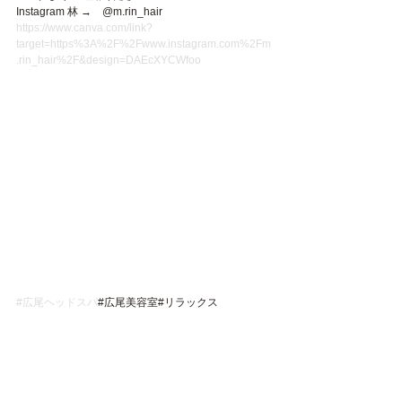
Instagram 林 →　@m.rin_hair
https://www.canva.com/link?
target=https%3A%2F%2Fwww.instagram.com%2Fm
.rin_hair%2F&design=DAEcXYCWfoo
#広尾ヘッドスパ
#広尾美容室#リラックス