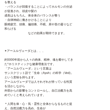
を整える
・バランスが回復することによってホルモンの分泌
が促進され、頭皮や髪の
成長はもちろん、体全体のバランスが整う
・自律神経に働きかけることにより
眼精疲労、頭痛、偏頭痛、不眠、肩や首の凝りなど
和らげる
　　　　　　　　などの効果が期待できます。
✴︎アーユルヴェーダとは、、、
約5000年前から人々の肉体、精神、魂を癒やしてき
た*ホリスティックな健康増進法です。
「アーユルヴェーダ」という言葉は
サンスクリット語で「生命（Ayuh）の科学（Ved)」
という意味を持ちます。
アーユルヴェーダでは人それぞれが持っている性質
を活かしながら
外部からの影響をコントロールし、自己治癒力を高
めていくと考えられています。
＊人間を体・心・気・霊性と全体からなるものと捉
え、自然治癒力を高め、生命が