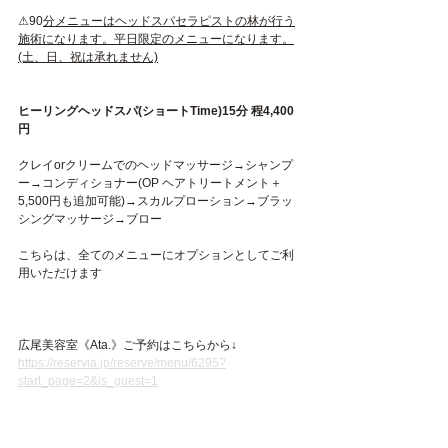
⚠︎90
分メニューはヘッドスパセラピストの林が行う
施術になります。平日限定のメニューになります。
(土、日、祝は承れません)
ヒーリングヘッドスパ(ショートTime)15分 程4,400
円
クレイorクリームでのヘッドマッサージ→シャンプ
ー→コンディショナー(OP ヘアトリートメント＋
5,500円も追加可能)→スカルプローション→ブラッ
シングマッサージ→ブロー
こちらは、全てのメニューにオプションとしてご利
用いただけます
広尾美容室《Ata.》ご予約はこちらから↓
https://reservia.jp/reserve/menu/6295?
start_page=2&is_guest=1