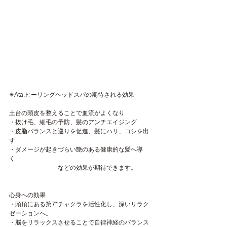
✴︎Ata.ヒーリングヘッドスパの期待される効果
土台の頭皮を整えることで血流がよくなり
・抜け毛、細毛の予防、髪のアンチエイジング
・皮脂バランスと巡りを促進、髪にハリ、コシを出
す
・ダメージが起きづらい艶のある健康的な髪へ導
く　
　　　　　　　　などの効果が期待できます。
心身への効果
・頭頂にある第7*チャクラを活性化し、深いリラク
ゼーションへ。
・脳をリラックスさせることで自律神経のバランス