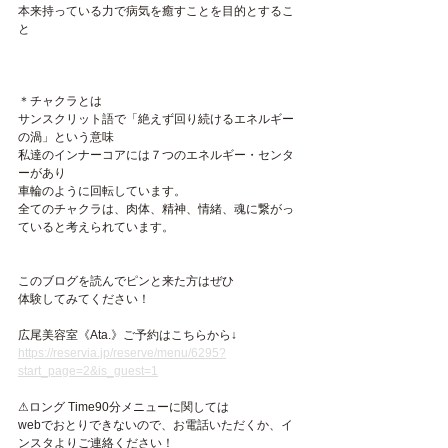
本来持っている力で病気を癒すことを目的とするこ
と
＊チャクラとは
サンスクリット語で「絶えず回り続けるエネルギー
の渦」という意味
私達のインナーコアには７つのエネルギー・センタ
ーがあり
車輪のように回転しています。
全てのチャクラは、肉体、精神、情緒、魂に繋がっ
ていると考えられています。
このブログを読んでピンと来た方はぜひ
体験してみてください！
広尾美容室《Ata.》ご予約はこちらから↓
https://reservia.jp/reserve/menu/6295?
start_page=2&is_guest=1
⚠︎ロング Time90分メニューに関しては
webでおとりできないので、お電話いただくか、イ
ンスタよりご連絡ください！