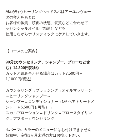
Ata.が行うヒーリングヘッドスパはアーユルヴェー
ダの考えをもとに
お客様の体質、頭皮の状態、髪質などに合わせてエ
ッセンシャルオイル（精油）などを
使用しながらホリスティックにケアしていきます。
【コースのご案内】
90分(カウンセリング、シャンプー、ブローなど含
む）14,300円(税込)
カットと組み合わせる場合はカット7,500円＋
1,1000円(税込)
カウンセリング→ブラッシング→オイルマッサージ
→ヒーリングシャンプー→
シャンプー→コンディショナー（OP ヘアトリートメ
ント　＋5,500円も可能）→
スカルプローション→ドリンク→ブロースタイリン
グ→アフターカウンセリング
⚠︎パーマorカラーのメニューにはお付けできません
妊娠中、産後3ヶ月未満の方はお控え下さい。