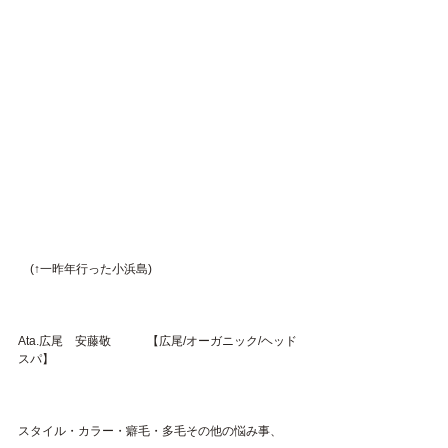
　(↑一昨年行った小浜島)
Ata.広尾　安藤敬　　　【広尾/オーガニック/ヘッド
スパ】
スタイル・カラー・癖毛・多毛その他の悩み事、