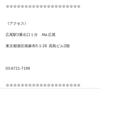
※※※※※※※※※※※※※※※※※※※※
《アクセス》
広尾駅3番出口１分　Ata.広尾　
東京都港区南麻布5-1-28  高島ビル2階
03-6721-7199 
※※※※※※※※※※※※※※※※※※※※
すべて表示
最新記事