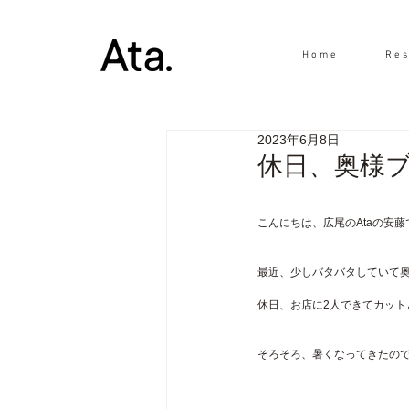
H o m e
R e s 
2023年6月8日
休日、奥様
こんにちは、広尾のAtaの安藤
最近、少しバタバタしていて
休日、お店に2人できてカットとカ
そろそろ、暑くなってきたの