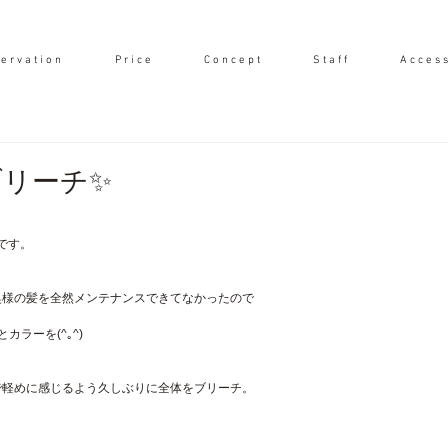
e r v a t i o n
P r i c e
C o n c e p t
S t a f f
A c c e s s
ブリーチ✨
です。
奥様の髪を全然メンテナンスできてなかったので
ラーを(^｡^)
で軽めに感じるよう久しぶりに全体をブリーチ。