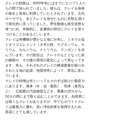
クレイの効能は、4000年前にはすでにエジプト人た
ちの間で知られていました。彼らは、クレイを身体
の衛生と美容に利用していたとされています。古代
ローマでも、水とクレイを混ぜたものに衣類を浸け
て衛生的に洗っていました。野生動物も衛生状態を
保つため、本能的に、皮膚病の部分にクレイを塗り
つけることがあるといいます。
クレイは有機物が豊かな土地に分布し、ミネラル塩
とオリゴエレメント（大半が鉄、マグネシウム、カ
リウム、カルシウム、ナトリウム、マンガン）を含
んでいます。その割合は、クレイのもととなった岩
の種類や、その後の環境の変化によって異なってき
ます。色も、それぞれのクレイの構成要素や掘り出
された土地の起源、地質特性によって、変化に富ん
でいます。
クレイの特徴は何といってもそのずば抜けた吸収力
にあります。液体（水・油・脂肪）、気体（臭気な
ど）、広範囲の汚染物質などを、重量の20％から
50％の間にまで取り込むことができます。自然界に
は様々なクレイがありますが、中でもホワイトクレ
イは吸着力に優れ、高い浄化効果を発揮するため、
美容にとても適しています。