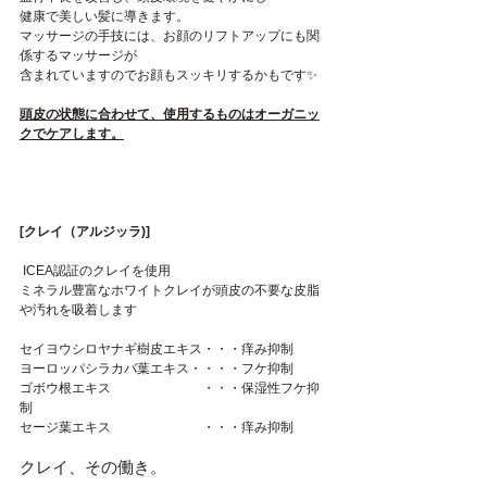
健康で美しい髪に導きます。
マッサージの手技には、お顔のリフトアップにも関
係するマッサージが
含まれていますのでお顔もスッキリするかもです✨
頭皮の状態に合わせて、使用するものはオーガニッ
クでケアします。
[
クレイ（アルジッラ)]
 ICEA認証のクレイを使用
ミネラル豊富なホワイトクレイが頭皮の不要な皮脂
や汚れを吸着します
セイヨウシロヤナギ樹皮エキス・・・痒み抑制
ヨーロッパシラカバ葉エキス・・・・フケ抑制
ゴボウ根エキス　　　　　　　・・・保湿性フケ抑
制
セージ葉エキス　　　　　　　・・・痒み抑制
クレイ、その働き。