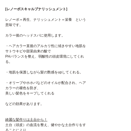
[レノーボスキャルプナリッシュメント]
レノーボ＝再生、ナリッシュメント＝栄養　という
意味です。
カラー後のヘッドスパに使用します。
・ヘアカラー直後のアルカリ性に傾きやすい地肌を
サトウキビや甜菜由来の酸で
PHバランスを整え、弱酸性の頭皮環境にしてくれ
る。
・地肌を保護しながら髪の艶感をupしてくれる。
・オリーブやホホバなどのオイルが配合され、ヘア
カラーの褪色を防ぎ、
美しい髪色をキープしてくれる
などの効果があります。
綺麗な髪作りは土台から！
土台（頭皮）の血流を整え、健やかな土台作りをす
ることにより