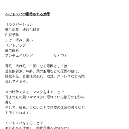
ヘッドスパの期待される効果
リラクゼーション
薄毛対策、抜け毛対策
白髪予防
ふけ、痒み、臭い
リフトアップ
疲労改善
アンチエイジング　　　　　　などです
薄毛、抜け毛、白髪になる原因としては
遺伝的要素、年齢、薬の服用などの原因の他に、
睡眠不足、食生活の乱れ、喫煙、ストレスなども関
係してきます。
今の時代ですと、マスクをすることで
耳まわりの凝りやマスクに隠れている部分のお顔の
凝り
そして、酸素が少ないことで頭皮の血流の滞りなど
も考えられます。
ヘッドスパをすることで
血行不良を改善し、頭皮環境を健やかにし