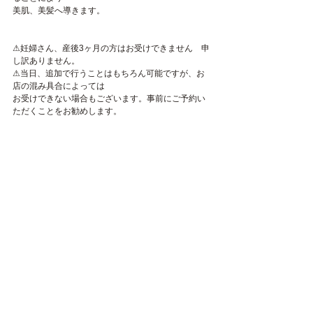
美肌、美髪へ導きます。
⚠︎妊婦さん、産後3ヶ月の方はお受けできません　申
し訳ありません。
⚠︎当日、追加で行うことはもちろん可能ですが、お
店の混み具合によっては
お受けできない場合もございます。事前にご予約い
ただくことをお勧めします。
広尾美容室《Ata.》ご予約はこちらから↓
https://reservia.jp/reserve/menu/6295?
start_page=2&is_guest=1
Ata   広尾駅徒歩１分 
港区南麻布5-1-28 高島屋ビル2F
03-6721-7199 　